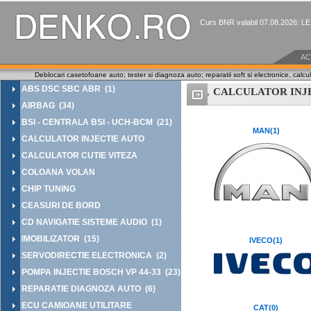
Curs BNR valabil 07.08.2026: L
AC
Deblocari casetofoane auto; tester si diagnoza auto; reparatii soft si electronice, calcu
ABS DSC SBC ABR (1)
CALCULATOR INJ
AIRBAG (34)
BSI - CENTRALA BSI - UCH-BCM (21)
MAN(1)
CALCULATOR INJECTIE AUTO
CALCULATOR CUTIE VITEZA
COLOANA VOLAN
CHIP TUNING
CEASURI DE BORD
CD NAVIGATIE SISTEME AUDIO (1)
IMOBILIZATOR (15)
IVECO(1)
SERVODIRECTIE ELECTRONICA (2)
POMPA INJECTIE BOSCH VP 44-33 (23)
REPARATIE DIAGNOZA AUTO (6)
ECU CAMIOANE UTILITARE
CAT(0)