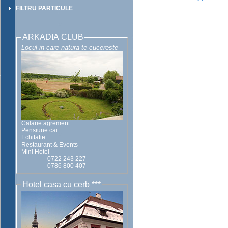
FILTRU PARTICULE
ARKADIA CLUB
Locul in care natura te cucereste
Calarie agrement
Pensiune cai
Echitatie
Restaurant & Events
Mini Hotel
0722 243 227
0786 800 407
Hotel casa cu cerb ***